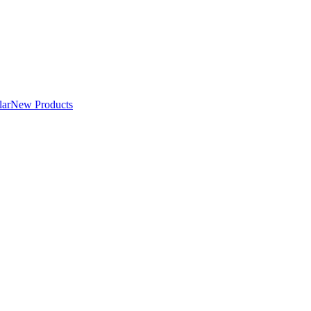
lar
New Products