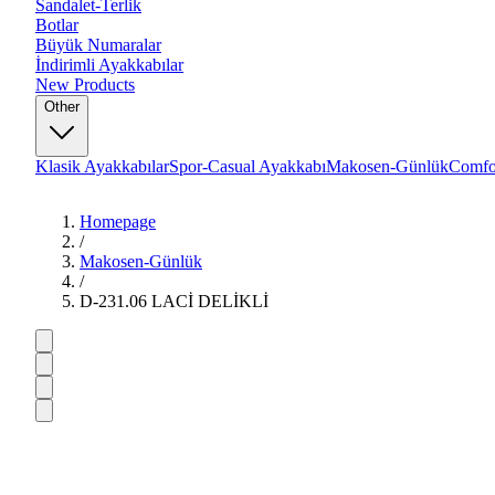
Sandalet-Terlik
Botlar
Büyük Numaralar
İndirimli Ayakkabılar
New Products
Other
Klasik Ayakkabılar
Spor-Casual Ayakkabı
Makosen-Günlük
Comfo
Homepage
/
Makosen-Günlük
/
D-231.06 LACİ DELİKLİ