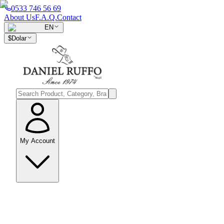
0533 746 56 69
About Us
F.A.Q.
Contact
EN
$
Dolar
My Account