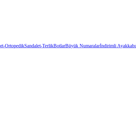
rt-Ortopedik
Sandalet-Terlik
Botlar
Büyük Numaralar
İndirimli Ayakkabı