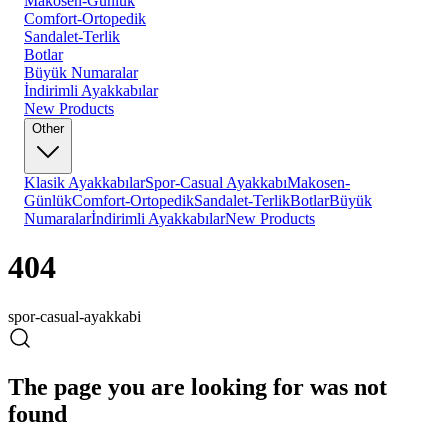
Makosen-Günlük
Comfort-Ortopedik
Sandalet-Terlik
Botlar
Büyük Numaralar
İndirimli Ayakkabılar
New Products
Other
Klasik Ayakkabılar
Spor-Casual Ayakkabı
Makosen-
Günlük
Comfort-Ortopedik
Sandalet-Terlik
Botlar
Büyük
Numaralar
İndirimli Ayakkabılar
New Products
404
spor-casual-ayakkabi
The page you are looking for was not
found