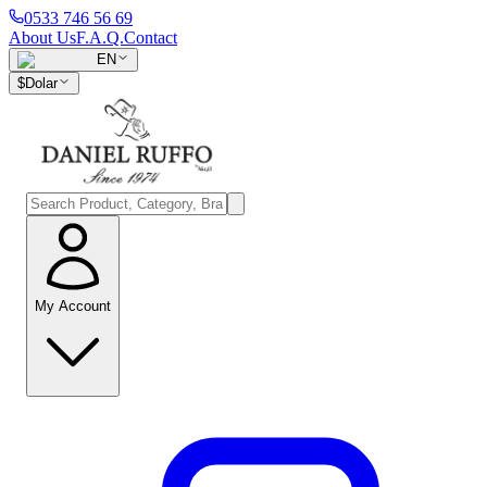
0533 746 56 69
About Us
F.A.Q.
Contact
EN
$
Dolar
My Account