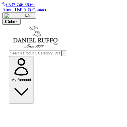
0533 746 56 69
About Us
F.A.Q.
Contact
EN
$
Dolar
My Account