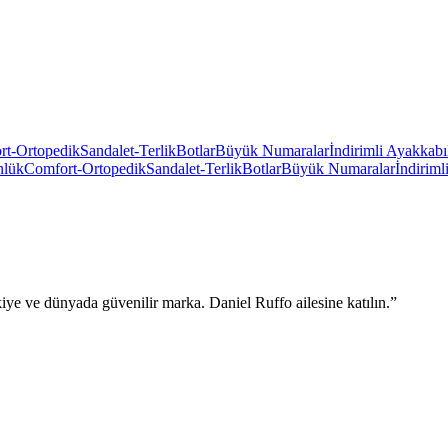
rt-Ortopedik
Sandalet-Terlik
Botlar
Büyük Numaralar
İndirimli Ayakkabı
nlük
Comfort-Ortopedik
Sandalet-Terlik
Botlar
Büyük Numaralar
İndiriml
rkiye ve dünyada güvenilir marka. Daniel Ruffo ailesine katılın.”