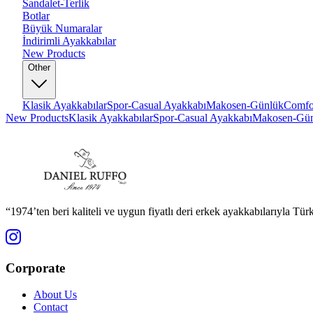
Sandalet-Terlik
Botlar
Büyük Numaralar
İndirimli Ayakkabılar
New Products
Other
Klasik Ayakkabılar
Spor-Casual Ayakkabı
Makosen-Günlük
Comfo
New Products
Klasik Ayakkabılar
Spor-Casual Ayakkabı
Makosen-Gü
“1974’ten beri kaliteli ve uygun fiyatlı deri erkek ayakkabılarıyla Tü
Corporate
About Us
Contact