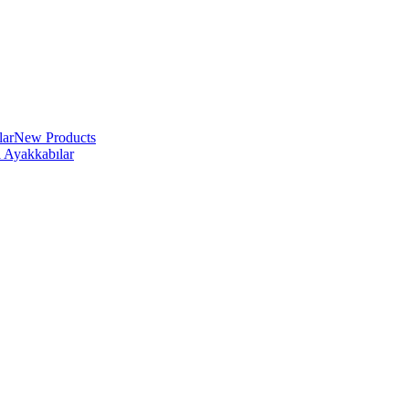
lar
New Products
i Ayakkabılar