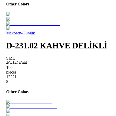
Other Colors
Makosen-Günlük
D-231.02 KAHVE DELİKLİ
SIZE
40
41
42
43
44
Total
pieces
1
2
2
2
1
8
Other Colors