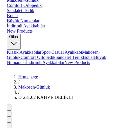
Makosen-Günlük
Comfort-Ortopedik
Sandalet-Terlik
Botlar
Büyük Numaralar
İndirimli Ayakkabılar
New Products
Other
Klasik Ayakkabılar
Spor-Casual Ayakkabı
Makosen-
Günlük
Comfort-Ortopedik
Sandalet-Terlik
Botlar
Büyük
Numaralar
İndirimli Ayakkabılar
New Products
Homepage
/
Makosen-Günlük
/
D-231.02 KAHVE DELİKLİ