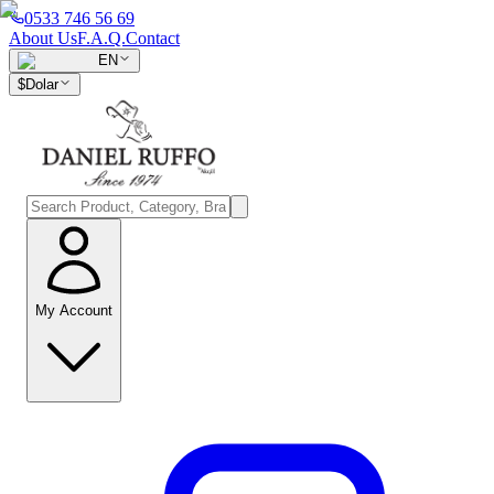
0533 746 56 69
About Us
F.A.Q.
Contact
EN
$
Dolar
My Account