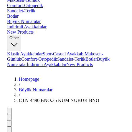
Makosen-Günlük
Comfort-Ortopedik
Sandalet-Terlik
Botlar
Büyük Numaralar
İndirimli Ayakkabılar
New Products
Other
Klasik Ayakkabılar
Spor-Casual Ayakkabı
Makosen-
Günlük
Comfort-Ortopedik
Sandalet-Terlik
Botlar
Büyük
Numaralar
İndirimli Ayakkabılar
New Products
Homepage
/
Büyük Numaralar
/
CTN-4490.BNO.35 KUM NUBUK BNO