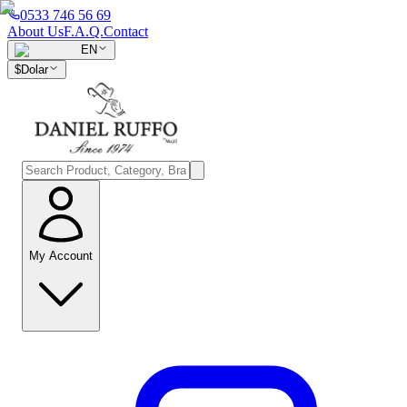
0533 746 56 69
About Us
F.A.Q.
Contact
EN
$
Dolar
My Account