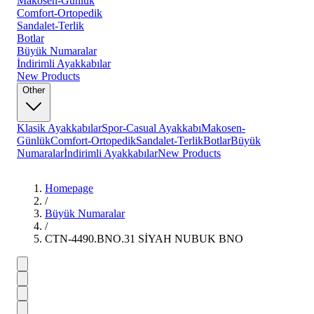
Makosen-Günlük
Comfort-Ortopedik
Sandalet-Terlik
Botlar
Büyük Numaralar
İndirimli Ayakkabılar
New Products
Other
Klasik Ayakkabılar
Spor-Casual Ayakkabı
Makosen-
Günlük
Comfort-Ortopedik
Sandalet-Terlik
Botlar
Büyük
Numaralar
İndirimli Ayakkabılar
New Products
Homepage
/
Büyük Numaralar
/
CTN-4490.BNO.31 SİYAH NUBUK BNO