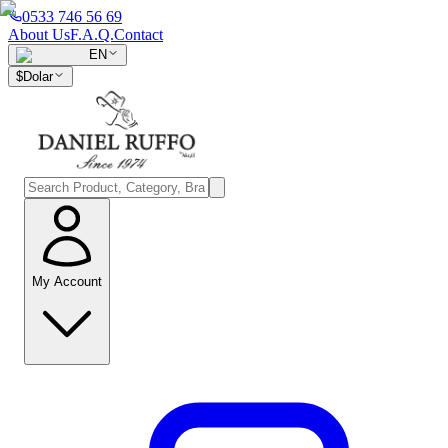
0533 746 56 69
About Us
F.A.Q.
Contact
EN
$
Dolar
My Account