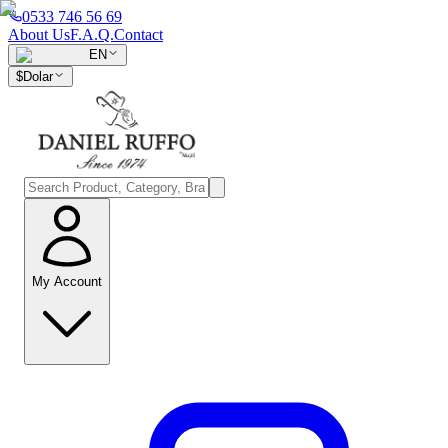
0533 746 56 69
About Us
F.A.Q.
Contact
EN
$
Dolar
My Account