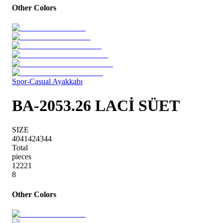
Other Colors
Spor-Casual Ayakkabı
BA-2053.26 LACİ SÜET
SIZE
40
41
42
43
44
Total
pieces
1
2
2
2
1
8
Other Colors