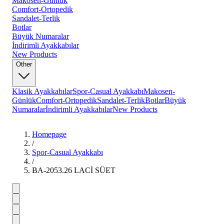
Makosen-Günlük
Comfort-Ortopedik
Sandalet-Terlik
Botlar
Büyük Numaralar
İndirimli Ayakkabılar
New Products
Other
Klasik Ayakkabılar
Spor-Casual Ayakkabı
Makosen-
Günlük
Comfort-Ortopedik
Sandalet-Terlik
Botlar
Büyük
Numaralar
İndirimli Ayakkabılar
New Products
Homepage
/
Spor-Casual Ayakkabı
/
BA-2053.26 LACİ SÜET