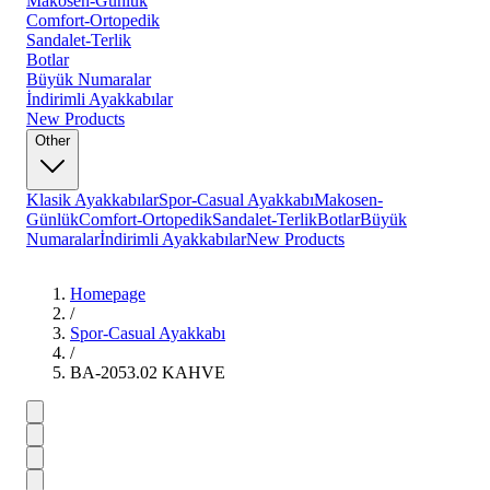
Makosen-Günlük
Comfort-Ortopedik
Sandalet-Terlik
Botlar
Büyük Numaralar
İndirimli Ayakkabılar
New Products
Other
Klasik Ayakkabılar
Spor-Casual Ayakkabı
Makosen-
Günlük
Comfort-Ortopedik
Sandalet-Terlik
Botlar
Büyük
Numaralar
İndirimli Ayakkabılar
New Products
Homepage
/
Spor-Casual Ayakkabı
/
BA-2053.02 KAHVE