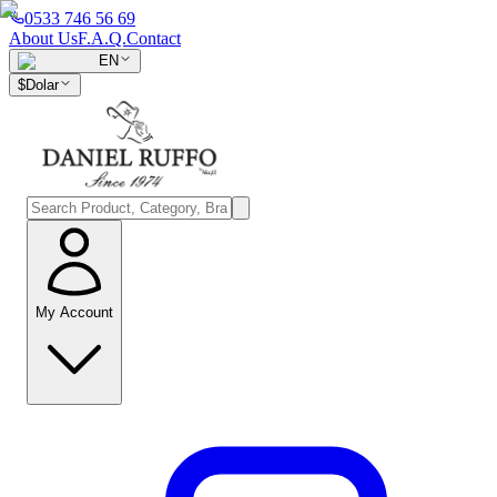
0533 746 56 69
About Us
F.A.Q.
Contact
EN
$
Dolar
My Account