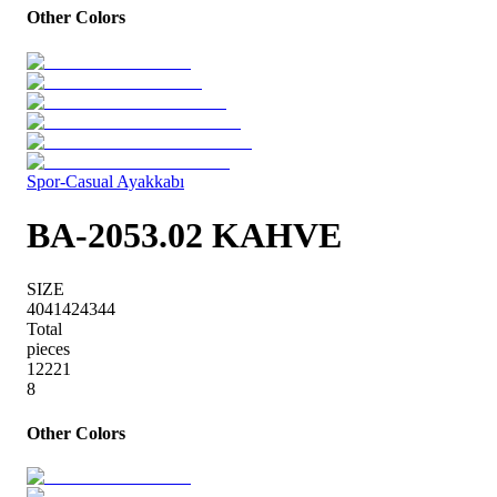
Other Colors
Spor-Casual Ayakkabı
BA-2053.02 KAHVE
SIZE
40
41
42
43
44
Total
pieces
1
2
2
2
1
8
Other Colors