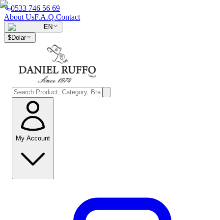
0533 746 56 69
About Us
F.A.Q.
Contact
EN
$
Dolar
My Account