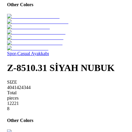
Other Colors
Spor-Casual Ayakkabı
Z-8510.31 SİYAH NUBUK
SIZE
40
41
42
43
44
Total
pieces
1
2
2
2
1
8
Other Colors