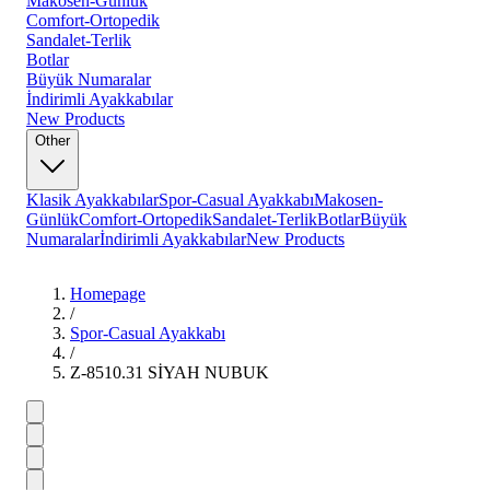
Makosen-Günlük
Comfort-Ortopedik
Sandalet-Terlik
Botlar
Büyük Numaralar
İndirimli Ayakkabılar
New Products
Other
Klasik Ayakkabılar
Spor-Casual Ayakkabı
Makosen-
Günlük
Comfort-Ortopedik
Sandalet-Terlik
Botlar
Büyük
Numaralar
İndirimli Ayakkabılar
New Products
Homepage
/
Spor-Casual Ayakkabı
/
Z-8510.31 SİYAH NUBUK