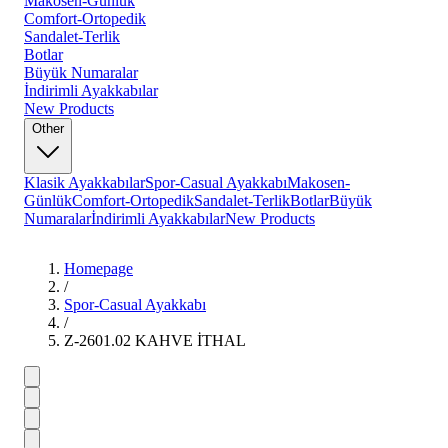
Makosen-Günlük
Comfort-Ortopedik
Sandalet-Terlik
Botlar
Büyük Numaralar
İndirimli Ayakkabılar
New Products
Other
Klasik Ayakkabılar
Spor-Casual Ayakkabı
Makosen-
Günlük
Comfort-Ortopedik
Sandalet-Terlik
Botlar
Büyük
Numaralar
İndirimli Ayakkabılar
New Products
Homepage
/
Spor-Casual Ayakkabı
/
Z-2601.02 KAHVE İTHAL