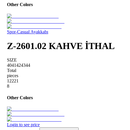
Other Colors
Spor-Casual Ayakkabı
Z-2601.02 KAHVE İTHAL
SIZE
40
41
42
43
44
Total
pieces
1
2
2
2
1
8
Other Colors
Login to see price