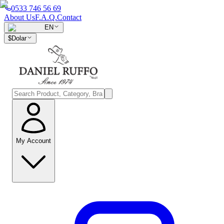
0533 746 56 69
About Us
F.A.Q.
Contact
EN
$
Dolar
My Account