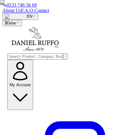
0533 746 56 69
About Us
F.A.Q.
Contact
EN
$
Dolar
My Account