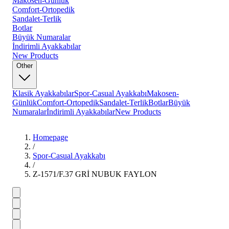
Makosen-Günlük
Comfort-Ortopedik
Sandalet-Terlik
Botlar
Büyük Numaralar
İndirimli Ayakkabılar
New Products
Other
Klasik Ayakkabılar
Spor-Casual Ayakkabı
Makosen-
Günlük
Comfort-Ortopedik
Sandalet-Terlik
Botlar
Büyük
Numaralar
İndirimli Ayakkabılar
New Products
Homepage
/
Spor-Casual Ayakkabı
/
Z-1571/F.37 GRİ NUBUK FAYLON