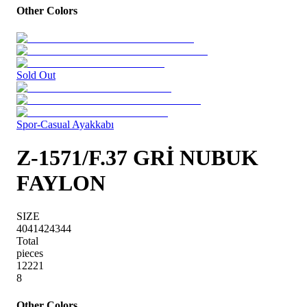
Other Colors
Sold Out
Spor-Casual Ayakkabı
Z-1571/F.37 GRİ NUBUK
FAYLON
SIZE
40
41
42
43
44
Total
pieces
1
2
2
2
1
8
Other Colors