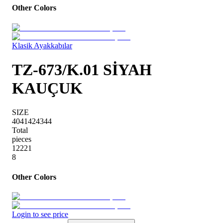
Other Colors
Klasik Ayakkabılar
TZ-673/K.01 SİYAH
KAUÇUK
SIZE
40
41
42
43
44
Total
pieces
1
2
2
2
1
8
Other Colors
Login to see price