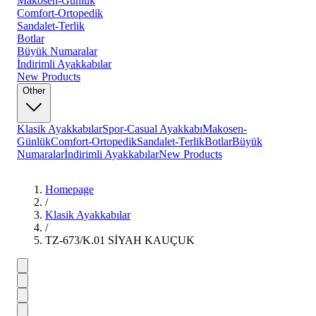
Makosen-Günlük
Comfort-Ortopedik
Sandalet-Terlik
Botlar
Büyük Numaralar
İndirimli Ayakkabılar
New Products
Other
Klasik Ayakkabılar
Spor-Casual Ayakkabı
Makosen-
Günlük
Comfort-Ortopedik
Sandalet-Terlik
Botlar
Büyük
Numaralar
İndirimli Ayakkabılar
New Products
Homepage
/
Klasik Ayakkabılar
/
TZ-673/K.01 SİYAH KAUÇUK