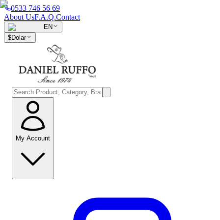
0533 746 56 69
About Us
F.A.Q.
Contact
EN
$
Dolar
My Account