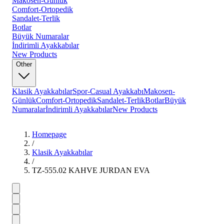
Makosen-Günlük
Comfort-Ortopedik
Sandalet-Terlik
Botlar
Büyük Numaralar
İndirimli Ayakkabılar
New Products
Other
Klasik Ayakkabılar
Spor-Casual Ayakkabı
Makosen-
Günlük
Comfort-Ortopedik
Sandalet-Terlik
Botlar
Büyük
Numaralar
İndirimli Ayakkabılar
New Products
Homepage
/
Klasik Ayakkabılar
/
TZ-555.02 KAHVE JURDAN EVA