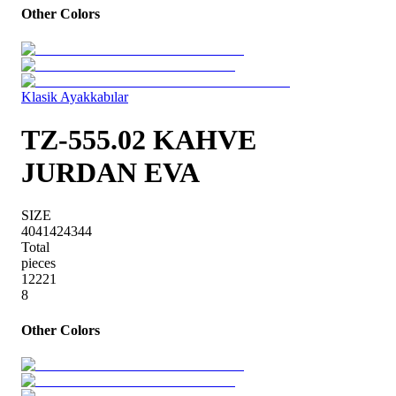
Other Colors
Klasik Ayakkabılar
TZ-555.02 KAHVE
JURDAN EVA
SIZE
40
41
42
43
44
Total
pieces
1
2
2
2
1
8
Other Colors