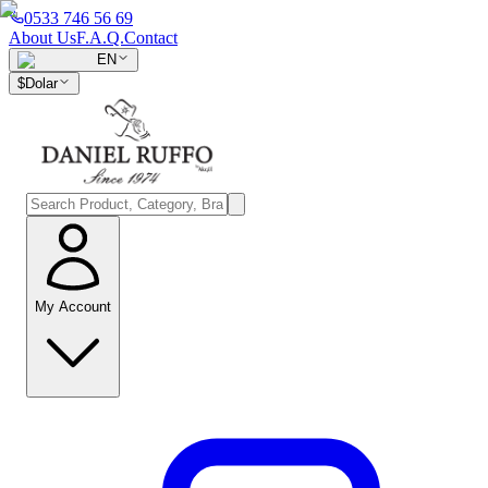
0533 746 56 69
About Us
F.A.Q.
Contact
EN
$
Dolar
My Account