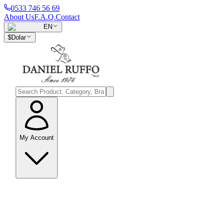
0533 746 56 69
About Us
F.A.Q.
Contact
EN
$
Dolar
My Account