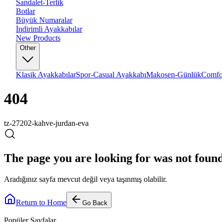
Sandalet-Terlik
Botlar
Büyük Numaralar
İndirimli Ayakkabılar
New Products
Other
Klasik Ayakkabılar
Spor-Casual Ayakkabı
Makosen-Günlük
Comfo
404
tz-27202-kahve-jurdan-eva
The page you are looking for was not foun
Aradığınız sayfa mevcut değil veya taşınmış olabilir.
Return to Home
Go Back
Popüler Sayfalar