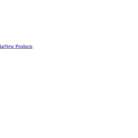
lar
New Products