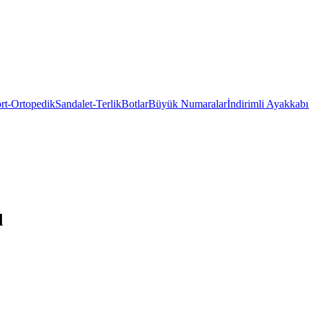
rt-Ortopedik
Sandalet-Terlik
Botlar
Büyük Numaralar
İndirimli Ayakkabı
d