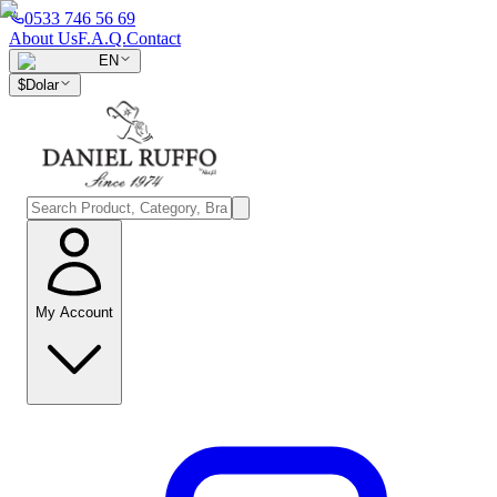
0533 746 56 69
About Us
F.A.Q.
Contact
EN
$
Dolar
My Account