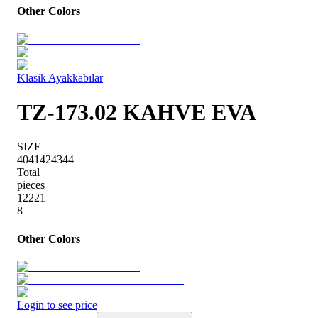
Other Colors
Klasik Ayakkabılar
TZ-173.02 KAHVE EVA
SIZE
40
41
42
43
44
Total
pieces
1
2
2
2
1
8
Other Colors
Login to see price