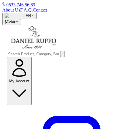
0533 746 56 69
About Us
F.A.Q.
Contact
EN
$
Dolar
My Account