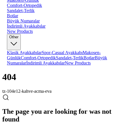
Makosen-Günlük
Comfort-Ortopedik
Sandalet-Terlik
Botlar
Büyük Numaralar
İndirimli Ayakkabılar
New Products
Other
Klasik Ayakkabılar
Spor-Casual Ayakkabı
Makosen-
Günlük
Comfort-Ortopedik
Sandalet-Terlik
Botlar
Büyük
Numaralar
İndirimli Ayakkabılar
New Products
404
tz-104e12-kahve-acma-eva
The page you are looking for was not
found