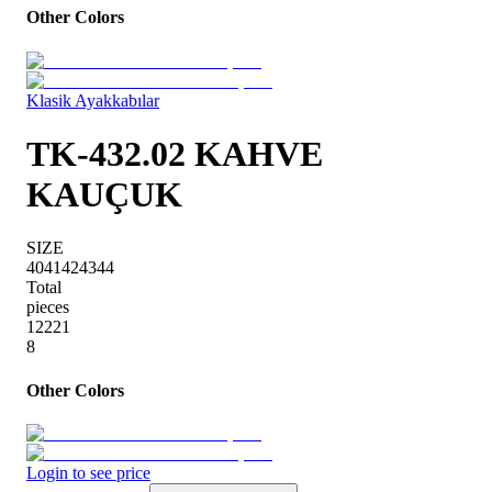
Other Colors
Klasik Ayakkabılar
TK-432.02 KAHVE
KAUÇUK
SIZE
40
41
42
43
44
Total
pieces
1
2
2
2
1
8
Other Colors
Login to see price