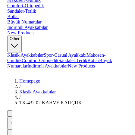
Makosen-Günlük
Comfort-Ortopedik
Sandalet-Terlik
Botlar
Büyük Numaralar
İndirimli Ayakkabılar
New Products
Other
Klasik Ayakkabılar
Spor-Casual Ayakkabı
Makosen-
Günlük
Comfort-Ortopedik
Sandalet-Terlik
Botlar
Büyük
Numaralar
İndirimli Ayakkabılar
New Products
Homepage
/
Klasik Ayakkabılar
/
TK-432.02 KAHVE KAUÇUK