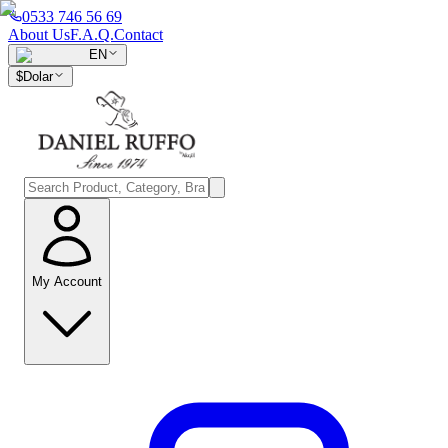
0533 746 56 69
About Us
F.A.Q.
Contact
EN
$
Dolar
My Account