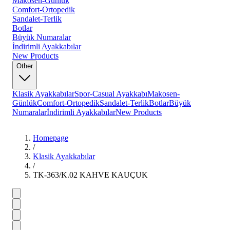
Makosen-Günlük
Comfort-Ortopedik
Sandalet-Terlik
Botlar
Büyük Numaralar
İndirimli Ayakkabılar
New Products
Other
Klasik Ayakkabılar
Spor-Casual Ayakkabı
Makosen-
Günlük
Comfort-Ortopedik
Sandalet-Terlik
Botlar
Büyük
Numaralar
İndirimli Ayakkabılar
New Products
Homepage
/
Klasik Ayakkabılar
/
TK-363/K.02 KAHVE KAUÇUK