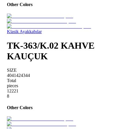
Other Colors
Klasik Ayakkabılar
TK-363/K.02 KAHVE
KAUÇUK
SIZE
40
41
42
43
44
Total
pieces
1
2
2
2
1
8
Other Colors