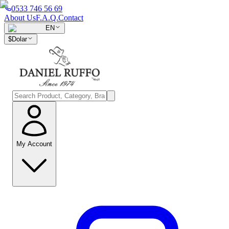
0533 746 56 69
About Us
F.A.Q.
Contact
EN
$
Dolar
My Account