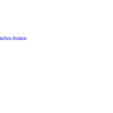
lar
New Products