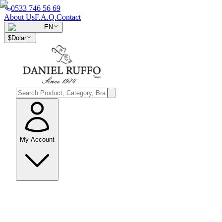
0533 746 56 69
About Us
F.A.Q.
Contact
EN
$
Dolar
My Account