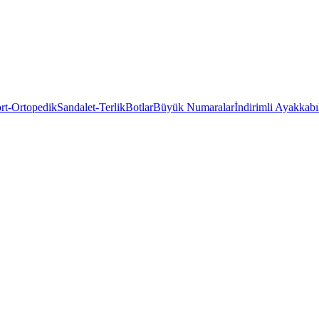
rt-Ortopedik
Sandalet-Terlik
Botlar
Büyük Numaralar
İndirimli Ayakkabı