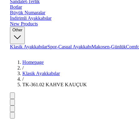
Sandalet-Terlik
Botlar
Büyük Numaralar
İndirimli Ayakkabılar
New Products
Other
Klasik Ayakkabılar
Spor-Casual Ayakkabı
Makosen-Günlük
Comfo
Homepage
/
Klasik Ayakkabılar
/
TK-361.02 KAHVE KAUÇUK