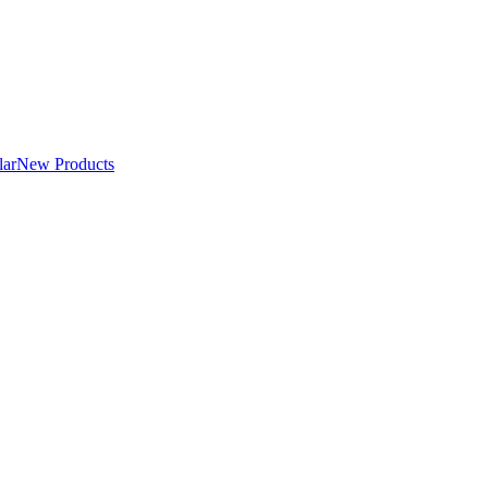
lar
New Products