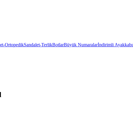
rt-Ortopedik
Sandalet-Terlik
Botlar
Büyük Numaralar
İndirimli Ayakkabı
d