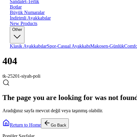
Sandalet-Terlik
Botlar
Büyük Numaralar
İndirimli Ayakkabılar
New Products
Other
Klasik Ayakkabılar
Spor-Casual Ayakkabı
Makosen-Günlük
Comfo
404
tk-25201-siyah-poli
The page you are looking for was not foun
Aradığınız sayfa mevcut değil veya taşınmış olabilir.
Return to Home
Go Back
Popüler Sayfalar