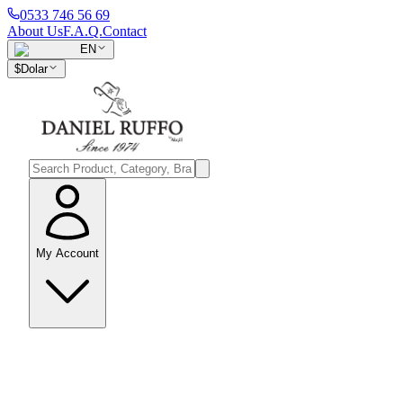
0533 746 56 69
About Us
F.A.Q.
Contact
EN
$
Dolar
My Account