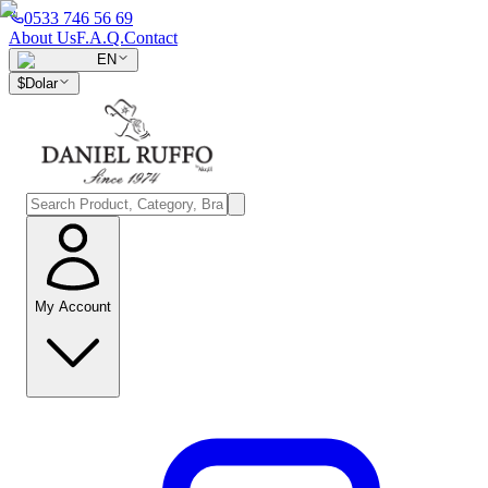
0533 746 56 69
About Us
F.A.Q.
Contact
EN
$
Dolar
My Account