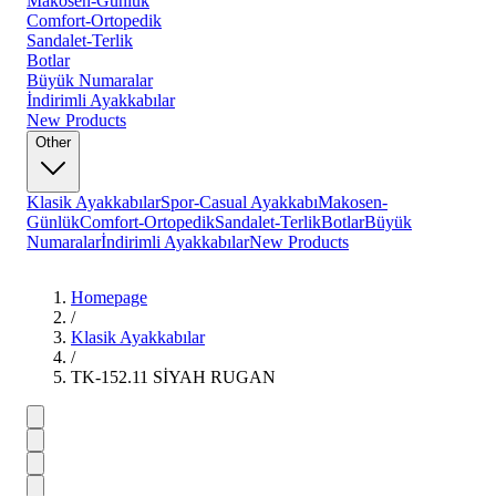
Makosen-Günlük
Comfort-Ortopedik
Sandalet-Terlik
Botlar
Büyük Numaralar
İndirimli Ayakkabılar
New Products
Other
Klasik Ayakkabılar
Spor-Casual Ayakkabı
Makosen-
Günlük
Comfort-Ortopedik
Sandalet-Terlik
Botlar
Büyük
Numaralar
İndirimli Ayakkabılar
New Products
Homepage
/
Klasik Ayakkabılar
/
TK-152.11 SİYAH RUGAN