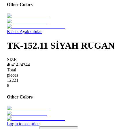
Other Colors
Klasik Ayakkabılar
TK-152.11 SİYAH RUGAN
SIZE
40
41
42
43
44
Total
pieces
1
2
2
2
1
8
Other Colors
Login to see price