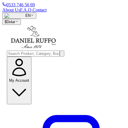
0533 746 56 69
About Us
F.A.Q.
Contact
EN
$
Dolar
My Account