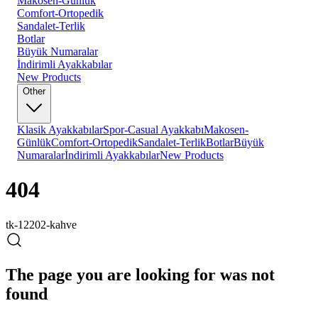
Makosen-Günlük
Comfort-Ortopedik
Sandalet-Terlik
Botlar
Büyük Numaralar
İndirimli Ayakkabılar
New Products
Other
Klasik Ayakkabılar
Spor-Casual Ayakkabı
Makosen-
Günlük
Comfort-Ortopedik
Sandalet-Terlik
Botlar
Büyük
Numaralar
İndirimli Ayakkabılar
New Products
404
tk-12202-kahve
The page you are looking for was not
found