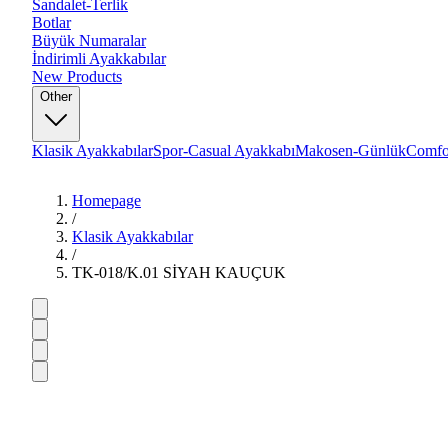
Sandalet-Terlik
Botlar
Büyük Numaralar
İndirimli Ayakkabılar
New Products
Other
Klasik Ayakkabılar
Spor-Casual Ayakkabı
Makosen-Günlük
Comfo
Homepage
/
Klasik Ayakkabılar
/
TK-018/K.01 SİYAH KAUÇUK