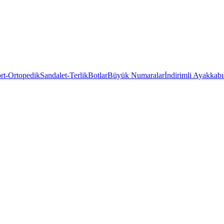
rt-Ortopedik
Sandalet-Terlik
Botlar
Büyük Numaralar
İndirimli Ayakkabı