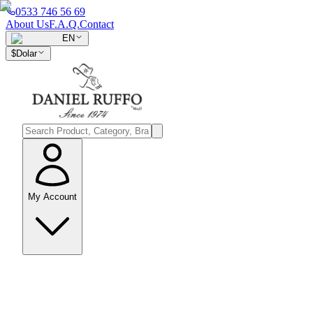
0533 746 56 69
About Us
F.A.Q.
Contact
EN
$
Dolar
My Account