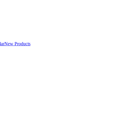
lar
New Products