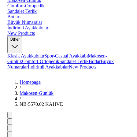
Makosen-Günlük
Comfort-Ortopedik
Sandalet-Terlik
Botlar
Büyük Numaralar
İndirimli Ayakkabılar
New Products
Other
Klasik Ayakkabılar
Spor-Casual Ayakkabı
Makosen-
Günlük
Comfort-Ortopedik
Sandalet-Terlik
Botlar
Büyük
Numaralar
İndirimli Ayakkabılar
New Products
Homepage
/
Makosen-Günlük
/
NB-5570.02 KAHVE