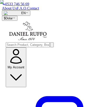
0533 746 56 69
About Us
F.A.Q.
Contact
EN
$
Dolar
My Account