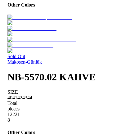
Other Colors
Sold Out
Makosen-Günlük
NB-5570.02 KAHVE
SIZE
40
41
42
43
44
Total
pieces
1
2
2
2
1
8
Other Colors