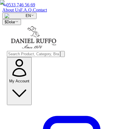
0533 746 56 69
About Us
F.A.Q.
Contact
EN
$
Dolar
My Account