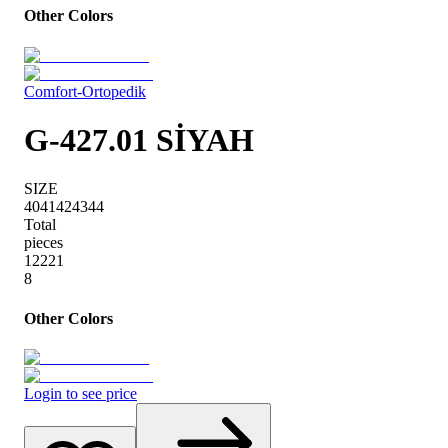
Other Colors
Comfort-Ortopedik
G-427.01 SİYAH
SIZE
40
41
42
43
44
Total
pieces
1
2
2
2
1
8
Other Colors
Login to see price