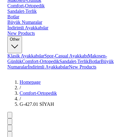
Makosen-Günlük
Comfort-Ortopedik
Sandalet-Terlik
Botlar
Büyük Numaralar
İndirimli Ayakkabılar
New Products
Other
Klasik Ayakkabılar
Spor-Casual Ayakkabı
Makosen-
Günlük
Comfort-Ortopedik
Sandalet-Terlik
Botlar
Büyük
Numaralar
İndirimli Ayakkabılar
New Products
Homepage
/
Comfort-Ortopedik
/
G-427.01 SİYAH