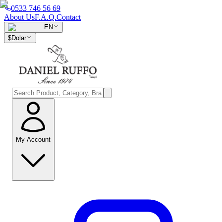
0533 746 56 69
About Us
F.A.Q.
Contact
EN
$
Dolar
My Account