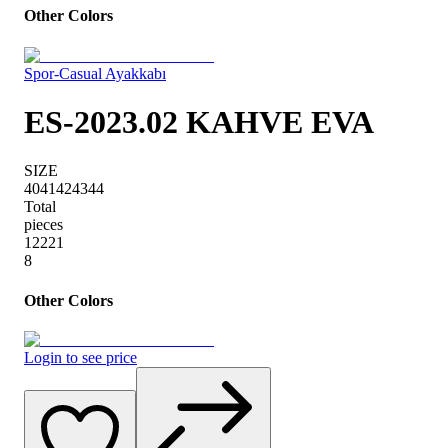
Other Colors
Spor-Casual Ayakkabı
ES-2023.02 KAHVE EVA
SIZE
40
41
42
43
44
Total
pieces
1
2
2
2
1
8
Other Colors
Login to see price