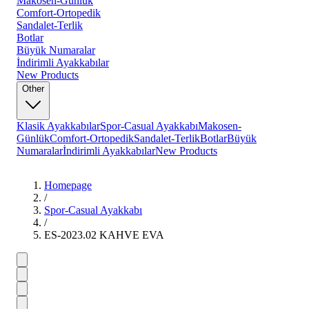
Makosen-Günlük
Comfort-Ortopedik
Sandalet-Terlik
Botlar
Büyük Numaralar
İndirimli Ayakkabılar
New Products
Other
Klasik Ayakkabılar
Spor-Casual Ayakkabı
Makosen-
Günlük
Comfort-Ortopedik
Sandalet-Terlik
Botlar
Büyük
Numaralar
İndirimli Ayakkabılar
New Products
Homepage
/
Spor-Casual Ayakkabı
/
ES-2023.02 KAHVE EVA