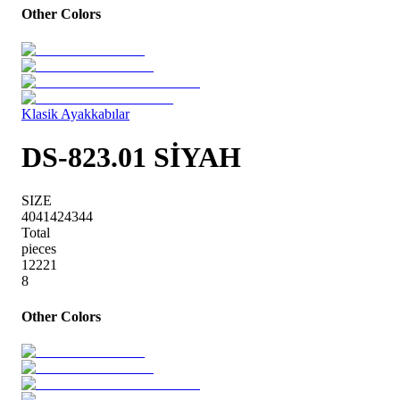
Other Colors
Klasik Ayakkabılar
DS-823.01 SİYAH
SIZE
40
41
42
43
44
Total
pieces
1
2
2
2
1
8
Other Colors