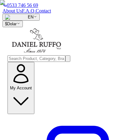
0533 746 56 69
About Us
F.A.Q.
Contact
EN
$
Dolar
My Account