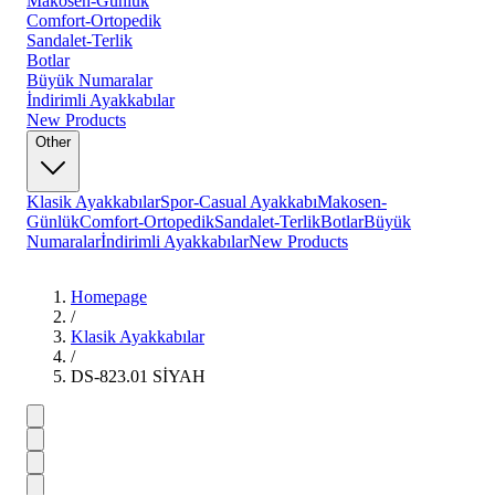
Makosen-Günlük
Comfort-Ortopedik
Sandalet-Terlik
Botlar
Büyük Numaralar
İndirimli Ayakkabılar
New Products
Other
Klasik Ayakkabılar
Spor-Casual Ayakkabı
Makosen-
Günlük
Comfort-Ortopedik
Sandalet-Terlik
Botlar
Büyük
Numaralar
İndirimli Ayakkabılar
New Products
Homepage
/
Klasik Ayakkabılar
/
DS-823.01 SİYAH