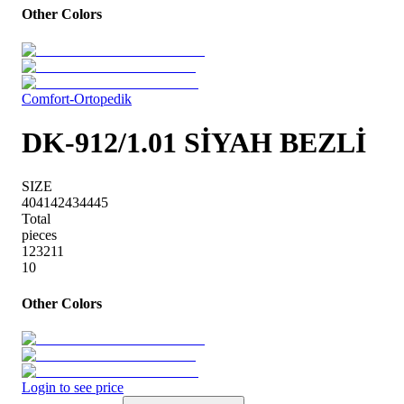
Other Colors
Comfort-Ortopedik
DK-912/1.01 SİYAH BEZLİ
SIZE
40
41
42
43
44
45
Total
pieces
1
2
3
2
1
1
10
Other Colors
Login to see price