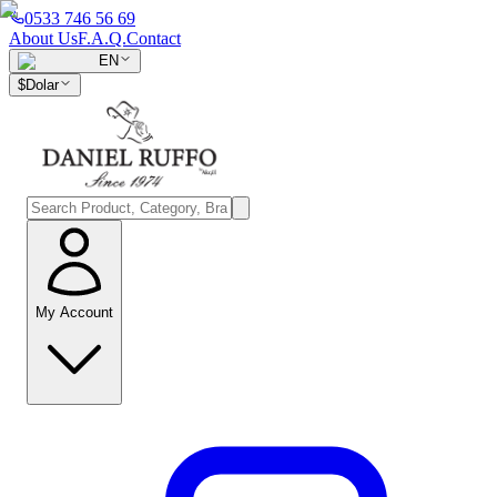
0533 746 56 69
About Us
F.A.Q.
Contact
EN
$
Dolar
My Account