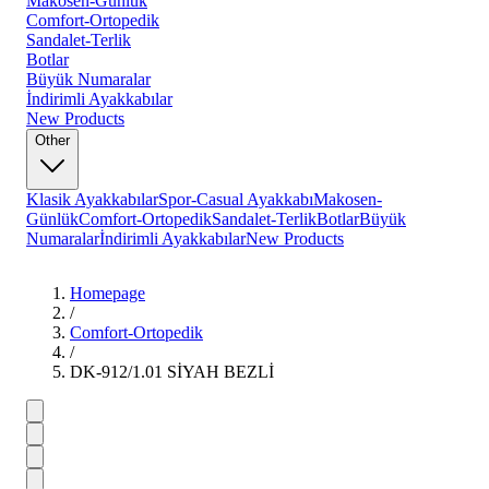
Makosen-Günlük
Comfort-Ortopedik
Sandalet-Terlik
Botlar
Büyük Numaralar
İndirimli Ayakkabılar
New Products
Other
Klasik Ayakkabılar
Spor-Casual Ayakkabı
Makosen-
Günlük
Comfort-Ortopedik
Sandalet-Terlik
Botlar
Büyük
Numaralar
İndirimli Ayakkabılar
New Products
Homepage
/
Comfort-Ortopedik
/
DK-912/1.01 SİYAH BEZLİ