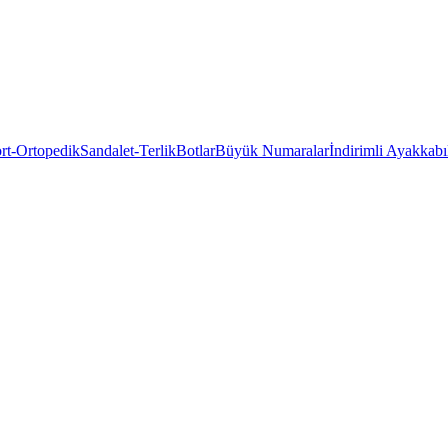
rt-Ortopedik
Sandalet-Terlik
Botlar
Büyük Numaralar
İndirimli Ayakkabı