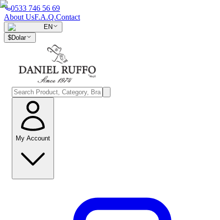
0533 746 56 69
About Us
F.A.Q.
Contact
EN
$
Dolar
My Account