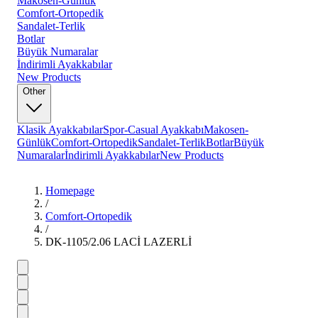
Makosen-Günlük
Comfort-Ortopedik
Sandalet-Terlik
Botlar
Büyük Numaralar
İndirimli Ayakkabılar
New Products
Other
Klasik Ayakkabılar
Spor-Casual Ayakkabı
Makosen-
Günlük
Comfort-Ortopedik
Sandalet-Terlik
Botlar
Büyük
Numaralar
İndirimli Ayakkabılar
New Products
Homepage
/
Comfort-Ortopedik
/
DK-1105/2.06 LACİ LAZERLİ