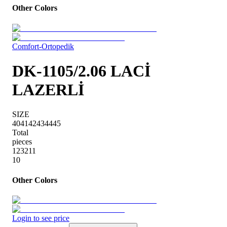
Other Colors
Comfort-Ortopedik
DK-1105/2.06 LACİ
LAZERLİ
SIZE
40
41
42
43
44
45
Total
pieces
1
2
3
2
1
1
10
Other Colors
Login to see price