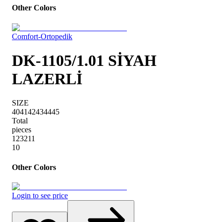
Other Colors
Comfort-Ortopedik
DK-1105/1.01 SİYAH
LAZERLİ
SIZE
40
41
42
43
44
45
Total
pieces
1
2
3
2
1
1
10
Other Colors
Login to see price