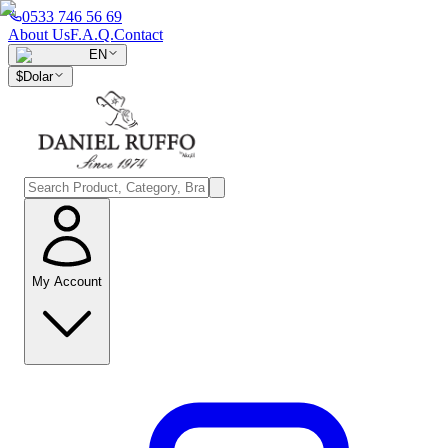
0533 746 56 69
About Us
F.A.Q.
Contact
EN
$
Dolar
My Account