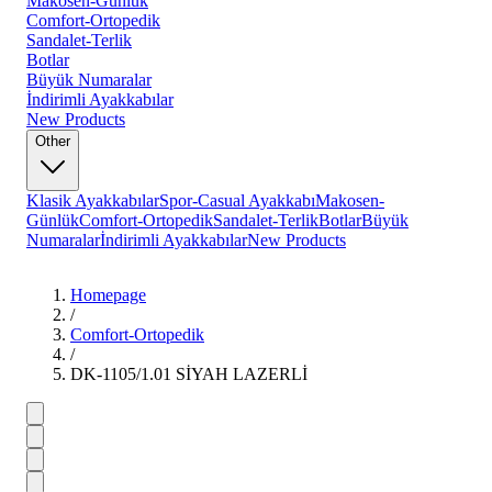
Makosen-Günlük
Comfort-Ortopedik
Sandalet-Terlik
Botlar
Büyük Numaralar
İndirimli Ayakkabılar
New Products
Other
Klasik Ayakkabılar
Spor-Casual Ayakkabı
Makosen-
Günlük
Comfort-Ortopedik
Sandalet-Terlik
Botlar
Büyük
Numaralar
İndirimli Ayakkabılar
New Products
Homepage
/
Comfort-Ortopedik
/
DK-1105/1.01 SİYAH LAZERLİ