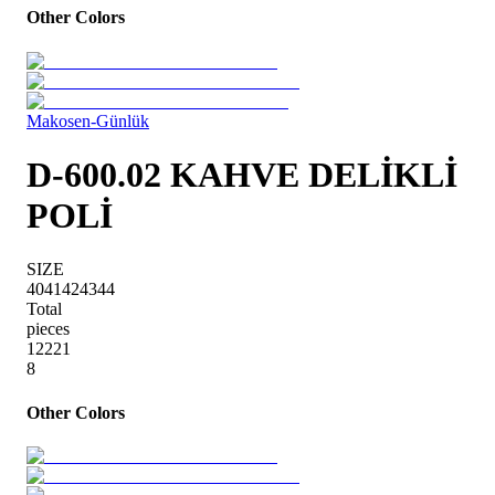
Other Colors
Makosen-Günlük
D-600.02 KAHVE DELİKLİ
POLİ
SIZE
40
41
42
43
44
Total
pieces
1
2
2
2
1
8
Other Colors