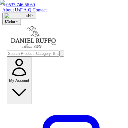
0533 746 56 69
About Us
F.A.Q.
Contact
EN
$
Dolar
My Account