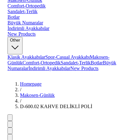
Makosen-Günlük
Comfort-Ortopedik
Sandalet-Terlik
Botlar
Büyük Numaralar
İndirimli Ayakkabılar
New Products
Other
Klasik Ayakkabılar
Spor-Casual Ayakkabı
Makosen-
Günlük
Comfort-Ortopedik
Sandalet-Terlik
Botlar
Büyük
Numaralar
İndirimli Ayakkabılar
New Products
Homepage
/
Makosen-Günlük
/
D-600.02 KAHVE DELİKLİ POLİ