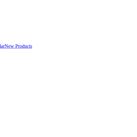
lar
New Products