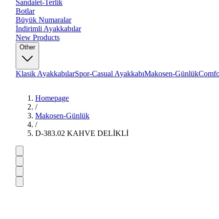
Sandalet-Terlik
Botlar
Büyük Numaralar
İndirimli Ayakkabılar
New Products
Other
Klasik Ayakkabılar
Spor-Casual Ayakkabı
Makosen-Günlük
Comfo
Homepage
/
Makosen-Günlük
/
D-383.02 KAHVE DELİKLİ