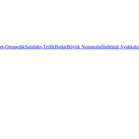
rt-Ortopedik
Sandalet-Terlik
Botlar
Büyük Numaralar
İndirimli Ayakkabı