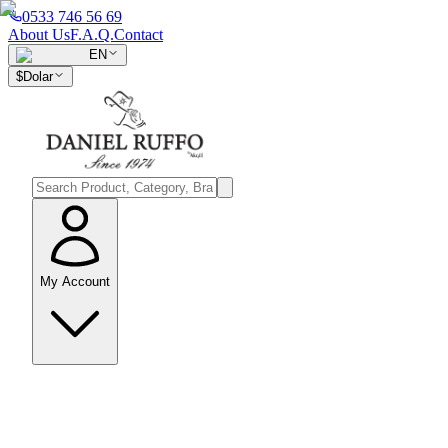
0533 746 56 69
About Us
F.A.Q.
Contact
EN
$
Dolar
My Account