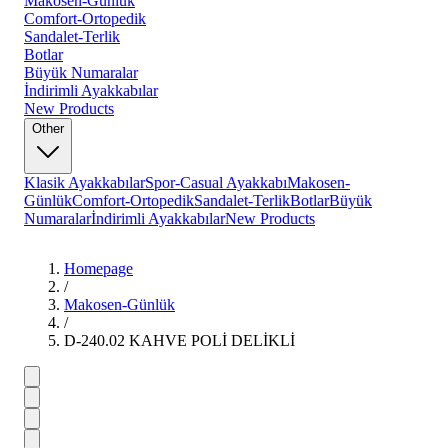
Makosen-Günlük
Comfort-Ortopedik
Sandalet-Terlik
Botlar
Büyük Numaralar
İndirimli Ayakkabılar
New Products
Other
Klasik Ayakkabılar
Spor-Casual Ayakkabı
Makosen-
Günlük
Comfort-Ortopedik
Sandalet-Terlik
Botlar
Büyük
Numaralar
İndirimli Ayakkabılar
New Products
Homepage
/
Makosen-Günlük
/
D-240.02 KAHVE POLİ DELİKLİ