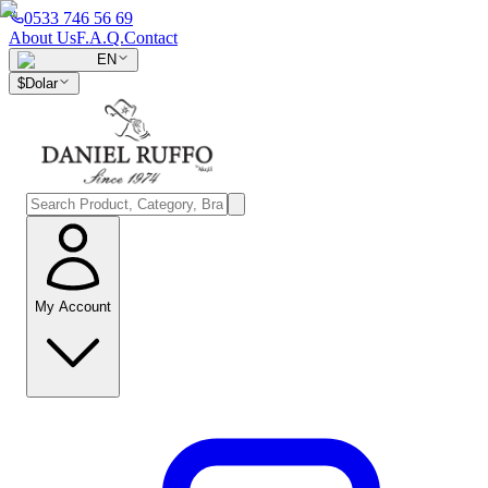
0533 746 56 69
About Us
F.A.Q.
Contact
EN
$
Dolar
My Account