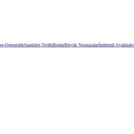
rt-Ortopedik
Sandalet-Terlik
Botlar
Büyük Numaralar
İndirimli Ayakkabı