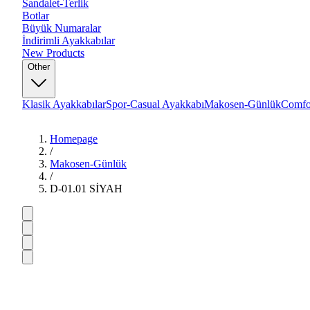
Sandalet-Terlik
Botlar
Büyük Numaralar
İndirimli Ayakkabılar
New Products
Other
Klasik Ayakkabılar
Spor-Casual Ayakkabı
Makosen-Günlük
Comfo
Homepage
/
Makosen-Günlük
/
D-01.01 SİYAH