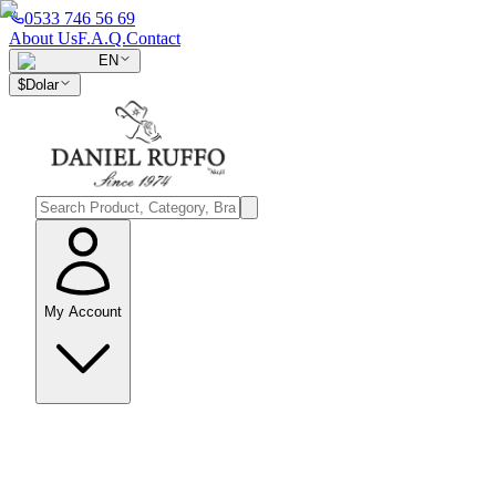
0533 746 56 69
About Us
F.A.Q.
Contact
EN
$
Dolar
My Account