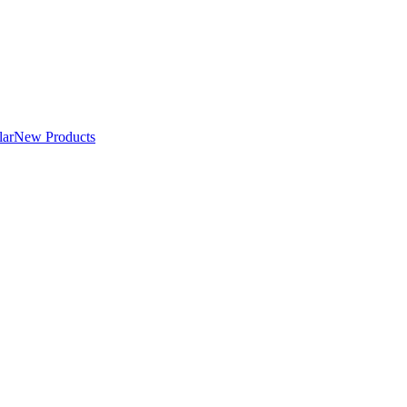
lar
New Products