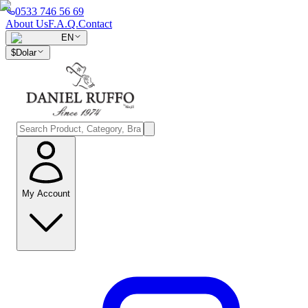
0533 746 56 69
About Us
F.A.Q.
Contact
EN
$
Dolar
My Account