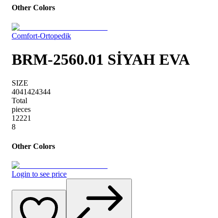
Other Colors
Comfort-Ortopedik
BRM-2560.01 SİYAH EVA
SIZE
40
41
42
43
44
Total
pieces
1
2
2
2
1
8
Other Colors
Login to see price