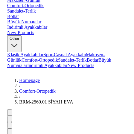
Makosen-Günlük
Comfort-Ortopedik
Sandalet-Terlik
Botlar
Büyük Numaralar
İndirimli Ayakkabılar
New Products
Other
Klasik Ayakkabılar
Spor-Casual Ayakkabı
Makosen-
Günlük
Comfort-Ortopedik
Sandalet-Terlik
Botlar
Büyük
Numaralar
İndirimli Ayakkabılar
New Products
Homepage
/
Comfort-Ortopedik
/
BRM-2560.01 SİYAH EVA