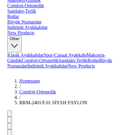
Makosen-Günlük
Comfort-Ortopedik
Sandalet-Terlik
Botlar
Büyük Numaralar
İndirimli Ayakkabılar
New Products
Other
Klasik Ayakkabılar
Spor-Casual Ayakkabı
Makosen-
Günlük
Comfort-Ortopedik
Sandalet-Terlik
Botlar
Büyük
Numaralar
İndirimli Ayakkabılar
New Products
Homepage
/
Comfort-Ortopedik
/
BRM-2401/F.01 SİYAH FAYLON