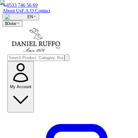
0533 746 56 69
About Us
F.A.Q.
Contact
EN
$
Dolar
My Account