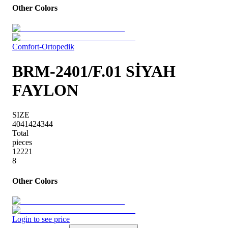
Other Colors
Comfort-Ortopedik
BRM-2401/F.01 SİYAH
FAYLON
SIZE
40
41
42
43
44
Total
pieces
1
2
2
2
1
8
Other Colors
Login to see price