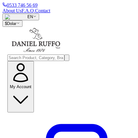
0533 746 56 69
About Us
F.A.Q.
Contact
EN
$
Dolar
My Account