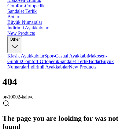
Makosen-Günlük
Comfort-Ortopedik
Sandalet-Terlik
Botlar
Büyük Numaralar
İndirimli Ayakkabılar
New Products
Other
Klasik Ayakkabılar
Spor-Casual Ayakkabı
Makosen-
Günlük
Comfort-Ortopedik
Sandalet-Terlik
Botlar
Büyük
Numaralar
İndirimli Ayakkabılar
New Products
404
br-10002-kahve
The page you are looking for was not
found