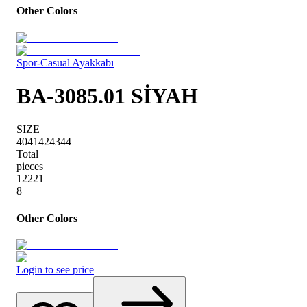
Other Colors
Spor-Casual Ayakkabı
BA-3085.01 SİYAH
SIZE
40
41
42
43
44
Total
pieces
1
2
2
2
1
8
Other Colors
Login to see price