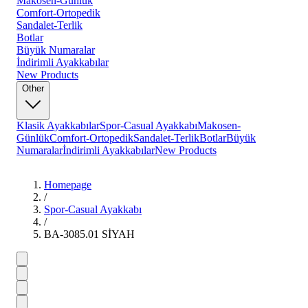
Makosen-Günlük
Comfort-Ortopedik
Sandalet-Terlik
Botlar
Büyük Numaralar
İndirimli Ayakkabılar
New Products
Other
Klasik Ayakkabılar
Spor-Casual Ayakkabı
Makosen-
Günlük
Comfort-Ortopedik
Sandalet-Terlik
Botlar
Büyük
Numaralar
İndirimli Ayakkabılar
New Products
Homepage
/
Spor-Casual Ayakkabı
/
BA-3085.01 SİYAH