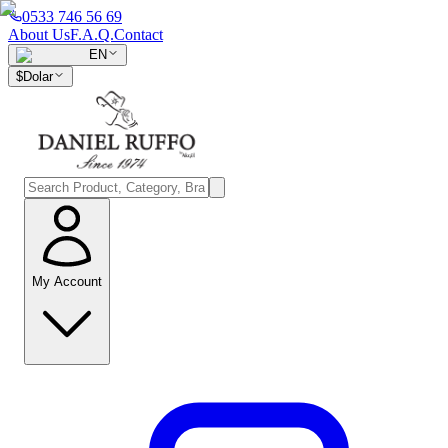
0533 746 56 69
About Us
F.A.Q.
Contact
EN
$
Dolar
My Account