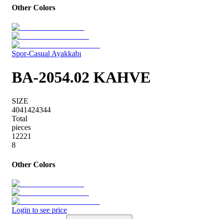
Other Colors
Spor-Casual Ayakkabı
BA-2054.02 KAHVE
SIZE
40
41
42
43
44
Total
pieces
1
2
2
2
1
8
Other Colors
Login to see price