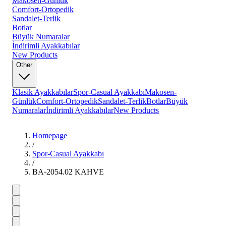
Makosen-Günlük
Comfort-Ortopedik
Sandalet-Terlik
Botlar
Büyük Numaralar
İndirimli Ayakkabılar
New Products
Other
Klasik Ayakkabılar
Spor-Casual Ayakkabı
Makosen-
Günlük
Comfort-Ortopedik
Sandalet-Terlik
Botlar
Büyük
Numaralar
İndirimli Ayakkabılar
New Products
Homepage
/
Spor-Casual Ayakkabı
/
BA-2054.02 KAHVE