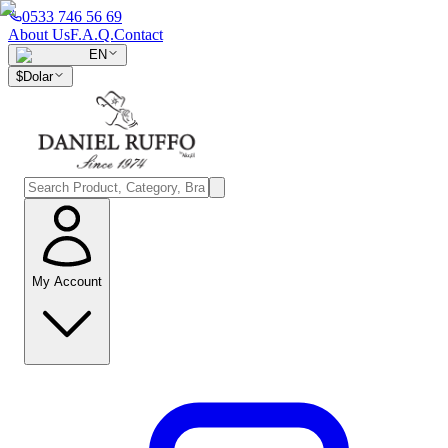
0533 746 56 69
About Us
F.A.Q.
Contact
EN
$
Dolar
My Account