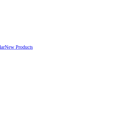
lar
New Products