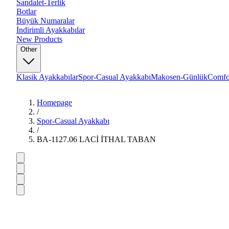
Sandalet-Terlik
Botlar
Büyük Numaralar
İndirimli Ayakkabılar
New Products
Other
Klasik Ayakkabılar
Spor-Casual Ayakkabı
Makosen-Günlük
Comfo
Homepage
/
Spor-Casual Ayakkabı
/
BA-1127.06 LACİ İTHAL TABAN