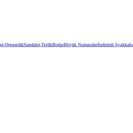
rt-Ortopedik
Sandalet-Terlik
Botlar
Büyük Numaralar
İndirimli Ayakkabı