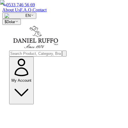
0533 746 56 69
About Us
F.A.Q.
Contact
EN
$
Dolar
My Account