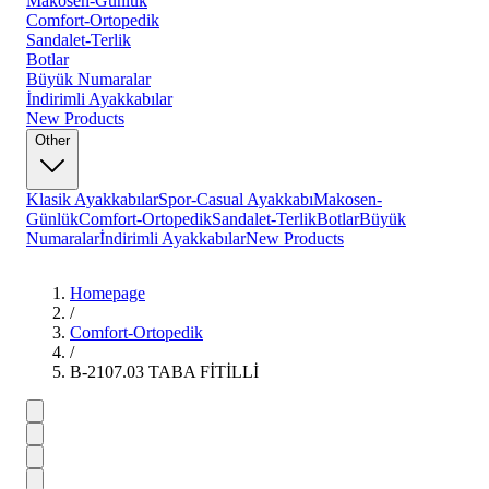
Makosen-Günlük
Comfort-Ortopedik
Sandalet-Terlik
Botlar
Büyük Numaralar
İndirimli Ayakkabılar
New Products
Other
Klasik Ayakkabılar
Spor-Casual Ayakkabı
Makosen-
Günlük
Comfort-Ortopedik
Sandalet-Terlik
Botlar
Büyük
Numaralar
İndirimli Ayakkabılar
New Products
Homepage
/
Comfort-Ortopedik
/
B-2107.03 TABA FİTİLLİ