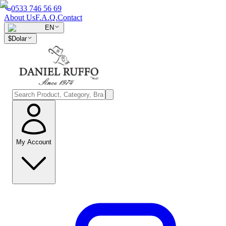
0533 746 56 69
About Us
F.A.Q.
Contact
EN
$
Dolar
My Account