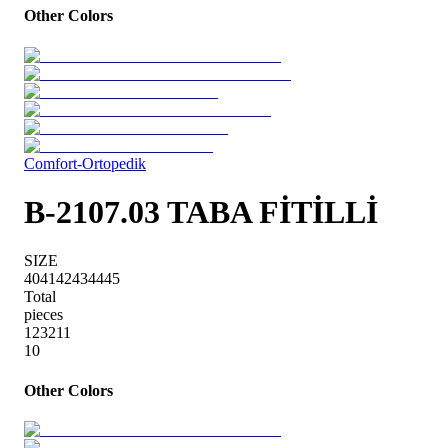
Other Colors
Comfort-Ortopedik
B-2107.03 TABA FİTİLLİ
SIZE
40
41
42
43
44
45
Total
pieces
1
2
3
2
1
1
10
Other Colors