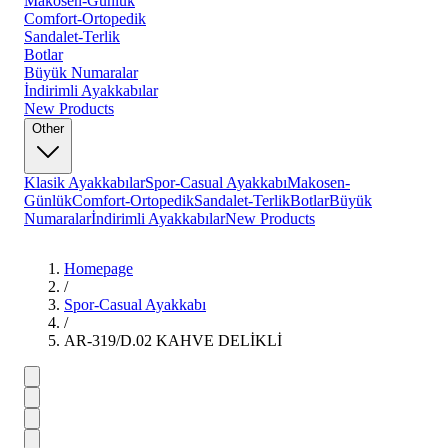
Makosen-Günlük
Comfort-Ortopedik
Sandalet-Terlik
Botlar
Büyük Numaralar
İndirimli Ayakkabılar
New Products
Other
Klasik Ayakkabılar
Spor-Casual Ayakkabı
Makosen-
Günlük
Comfort-Ortopedik
Sandalet-Terlik
Botlar
Büyük
Numaralar
İndirimli Ayakkabılar
New Products
Homepage
/
Spor-Casual Ayakkabı
/
AR-319/D.02 KAHVE DELİKLİ