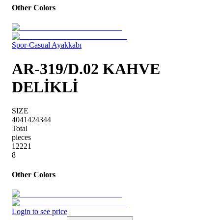
Other Colors
Spor-Casual Ayakkabı
AR-319/D.02 KAHVE
DELİKLİ
SIZE
40
41
42
43
44
Total
pieces
1
2
2
2
1
8
Other Colors
Login to see price