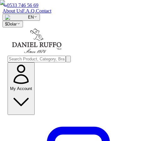
0533 746 56 69
About Us
F.A.Q.
Contact
EN
$
Dolar
My Account