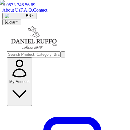
0533 746 56 69
About Us
F.A.Q.
Contact
EN
$
Dolar
My Account