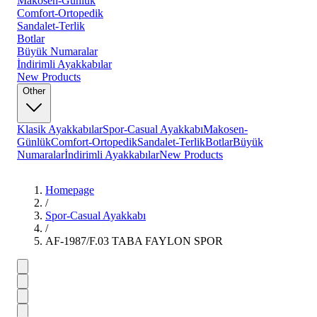
Makosen-Günlük
Comfort-Ortopedik
Sandalet-Terlik
Botlar
Büyük Numaralar
İndirimli Ayakkabılar
New Products
Other
Klasik Ayakkabılar
Spor-Casual Ayakkabı
Makosen-
Günlük
Comfort-Ortopedik
Sandalet-Terlik
Botlar
Büyük
Numaralar
İndirimli Ayakkabılar
New Products
Homepage
/
Spor-Casual Ayakkabı
/
AF-1987/F.03 TABA FAYLON SPOR