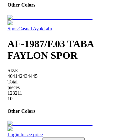
Other Colors
Spor-Casual Ayakkabı
AF-1987/F.03 TABA
FAYLON SPOR
SIZE
40
41
42
43
44
45
Total
pieces
1
2
3
2
1
1
10
Other Colors
Login to see price