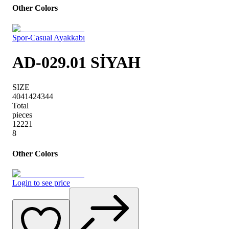
Other Colors
Spor-Casual Ayakkabı
AD-029.01 SİYAH
SIZE
40
41
42
43
44
Total
pieces
1
2
2
2
1
8
Other Colors
Login to see price