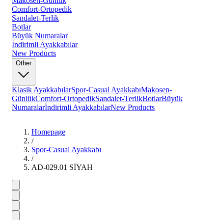
Makosen-Günlük
Comfort-Ortopedik
Sandalet-Terlik
Botlar
Büyük Numaralar
İndirimli Ayakkabılar
New Products
Other
Klasik Ayakkabılar
Spor-Casual Ayakkabı
Makosen-
Günlük
Comfort-Ortopedik
Sandalet-Terlik
Botlar
Büyük
Numaralar
İndirimli Ayakkabılar
New Products
Homepage
/
Spor-Casual Ayakkabı
/
AD-029.01 SİYAH