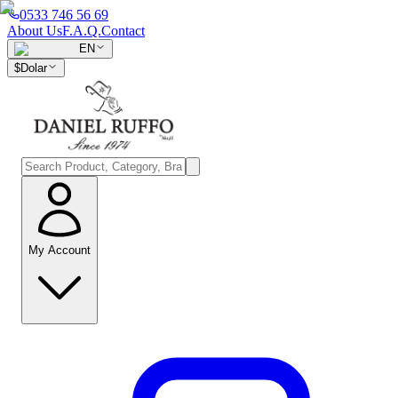
0533 746 56 69
About Us
F.A.Q.
Contact
EN
$
Dolar
My Account