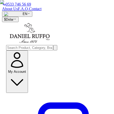
0533 746 56 69
About Us
F.A.Q.
Contact
EN
$
Dolar
My Account