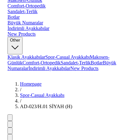
Makosen-Günlük
Comfort-Ortopedik
Sandalet-Terlik
Botlar
Büyük Numaralar
İndirimli Ayakkabılar
New Products
Other
Klasik Ayakkabılar
Spor-Casual Ayakkabı
Makosen-
Günlük
Comfort-Ortopedik
Sandalet-Terlik
Botlar
Büyük
Numaralar
İndirimli Ayakkabılar
New Products
Homepage
/
Spor-Casual Ayakkabı
/
AD-023/H.01 SİYAH (H)