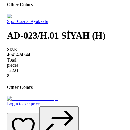
Other Colors
Spor-Casual Ayakkabı
AD-023/H.01 SİYAH (H)
SIZE
40
41
42
43
44
Total
pieces
1
2
2
2
1
8
Other Colors
Login to see price