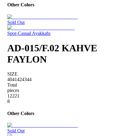
Other Colors
Sold Out
Spor-Casual Ayakkabı
AD-015/F.02 KAHVE
FAYLON
SIZE
40
41
42
43
44
Total
pieces
1
2
2
2
1
8
Other Colors
Sold Out