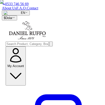
0533 746 56 69
About Us
F.A.Q.
Contact
EN
$
Dolar
My Account