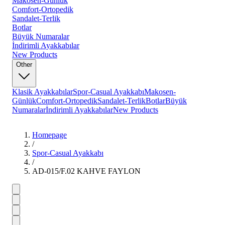
Makosen-Günlük
Comfort-Ortopedik
Sandalet-Terlik
Botlar
Büyük Numaralar
İndirimli Ayakkabılar
New Products
Other
Klasik Ayakkabılar
Spor-Casual Ayakkabı
Makosen-
Günlük
Comfort-Ortopedik
Sandalet-Terlik
Botlar
Büyük
Numaralar
İndirimli Ayakkabılar
New Products
Homepage
/
Spor-Casual Ayakkabı
/
AD-015/F.02 KAHVE FAYLON