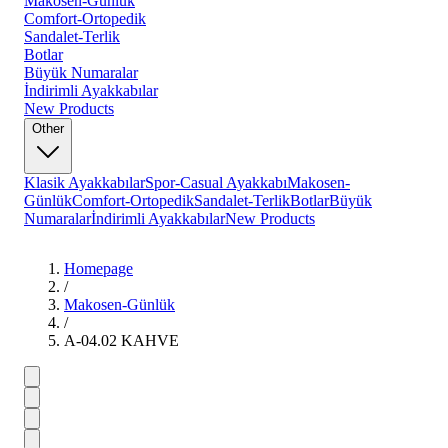
Makosen-Günlük
Comfort-Ortopedik
Sandalet-Terlik
Botlar
Büyük Numaralar
İndirimli Ayakkabılar
New Products
Other
Klasik Ayakkabılar
Spor-Casual Ayakkabı
Makosen-
Günlük
Comfort-Ortopedik
Sandalet-Terlik
Botlar
Büyük
Numaralar
İndirimli Ayakkabılar
New Products
Homepage
/
Makosen-Günlük
/
A-04.02 KAHVE