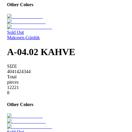
Other Colors
Sold Out
Makosen-Günlük
A-04.02 KAHVE
SIZE
40
41
42
43
44
Total
pieces
1
2
2
2
1
8
Other Colors
Sold Out