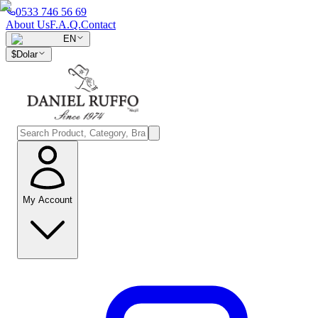
0533 746 56 69
About Us
F.A.Q.
Contact
EN
$
Dolar
My Account