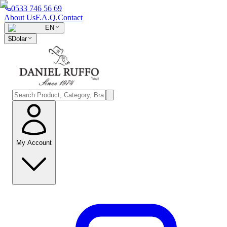
0533 746 56 69
About Us
F.A.Q.
Contact
EN
$
Dolar
My Account