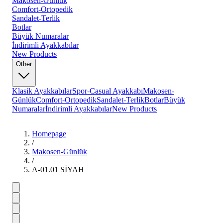
Makosen-Günlük
Comfort-Ortopedik
Sandalet-Terlik
Botlar
Büyük Numaralar
İndirimli Ayakkabılar
New Products
Other
Klasik Ayakkabılar
Spor-Casual Ayakkabı
Makosen-
Günlük
Comfort-Ortopedik
Sandalet-Terlik
Botlar
Büyük
Numaralar
İndirimli Ayakkabılar
New Products
Homepage
/
Makosen-Günlük
/
A-01.01 SİYAH