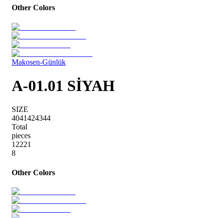
Other Colors
Makosen-Günlük
A-01.01 SİYAH
SIZE
40
41
42
43
44
Total
pieces
1
2
2
2
1
8
Other Colors