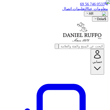
0533 746 56 69
معلومات عنا
التعليمات.
اتصال
AR
Dolar
$
حسابي