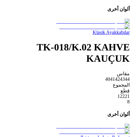
ألوان أخرى
Klasik Ayakkabılar
TK-018/K.02 KAHVE
KAUÇUK
مقاس
40
41
42
43
44
المجموع
قِطَع
1
2
2
2
1
8
ألوان أخرى